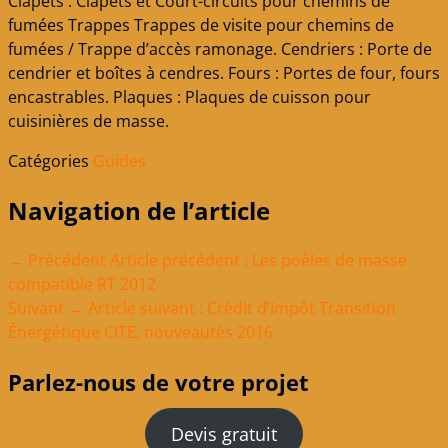
Clapets : Clapets et Court-circuits pour chemins de
fumées Trappes Trappes de visite pour chemins de
fumées / Trappe d’accès ramonage. Cendriers : Porte de
cendrier et boîtes à cendres. Fours : Portes de four, fours
encastrables. Plaques : Plaques de cuisson pour
cuisinières de masse.
Catégories
Guides
Navigation de l’article
← Précédent
Article précédent :
Les poêles de masse
compatible RT 2012
Suivant →
Article suivant :
Crédit d’Impôt Transition
Énergétique CITE, nouveautés 2016
Parlez-nous de votre projet
Devis gratuit