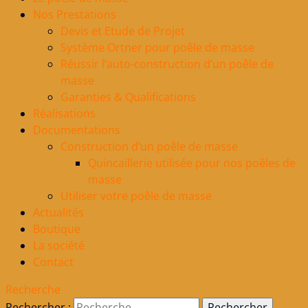
Nos Prestations
Devis et Etude de Projet
Système Ortner pour poêle de masse
Réussir l’auto-construction d’un poêle de
masse
Garanties & Qualifications
Réalisations
Documentations
Construction d’un poêle de masse
Quincaillerie utilisée pour nos poêles de
masse
Utiliser votre poêle de masse
Actualités
Boutique
La société
Contact
Recherche
Rechercher :