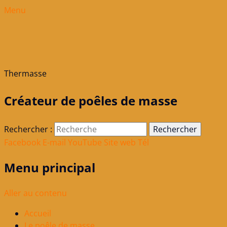
Menu
Thermasse
Créateur de poêles de masse
Rechercher :
Facebook
E-mail
YouTube
Site web
Tél
Menu principal
Aller au contenu
Accueil
Le poêle de masse