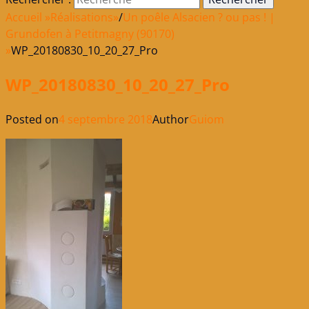
Accueil
»
Réalisations
»
/
Un poêle Alsacien ? ou pas ! |
Grundofen à Petitmagny (90170)
»
WP_20180830_10_20_27_Pro
WP_20180830_10_20_27_Pro
Posted on
4 septembre 2018
Author
Guiom