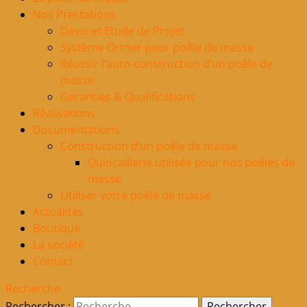
Nos Prestations
Devis et Etude de Projet
Système Ortner pour poêle de masse
Réussir l’auto-construction d’un poêle de
masse
Garanties & Qualifications
Réalisations
Documentations
Construction d’un poêle de masse
Quincaillerie utilisée pour nos poêles de
masse
Utiliser votre poêle de masse
Actualités
Boutique
La société
Contact
Recherche
Rechercher :