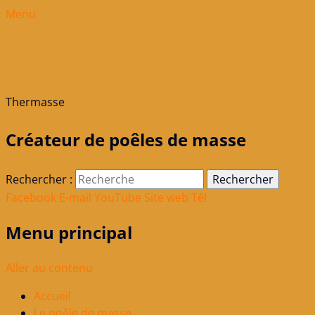
Menu
Thermasse
Créateur de poêles de masse
Rechercher :
Facebook
E-mail
YouTube
Site web
Tél
Menu principal
Aller au contenu
Accueil
Le poêle de masse