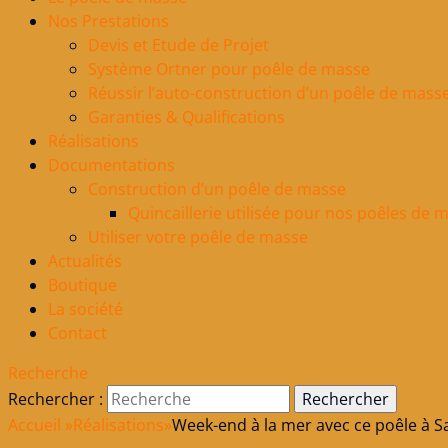
Nos Prestations
Devis et Etude de Projet
Système Ortner pour poêle de masse
Réussir l’auto-construction d’un poêle de mass
Garanties & Qualifications
Réalisations
Documentations
Construction d’un poêle de masse
Quincaillerie utilisée pour nos poêles de 
Utiliser votre poêle de masse
Actualités
Boutique
La société
Contact
Recherche
Rechercher :
Accueil
»
Réalisations
»
Week-end à la mer avec ce poêle à Sa