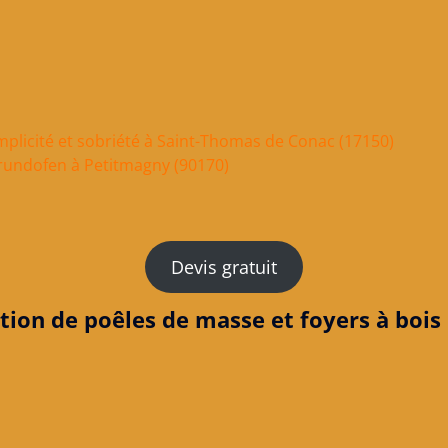
implicité et sobriété à Saint-Thomas de Conac (17150)
Grundofen à Petitmagny (90170)
Devis gratuit
tion de poêles de masse et foyers à bois