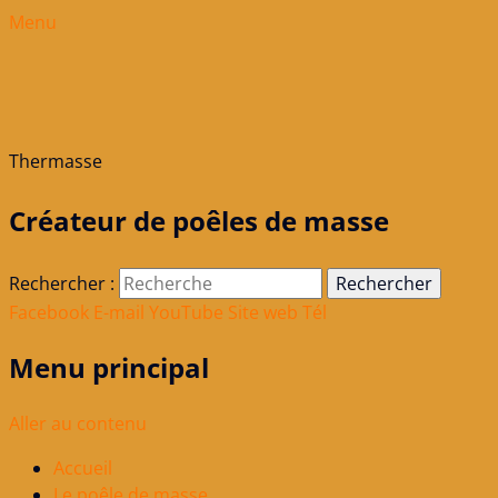
Menu
Thermasse
Créateur de poêles de masse
Rechercher :
Facebook
E-mail
YouTube
Site web
Tél
Menu principal
Aller au contenu
Accueil
Le poêle de masse