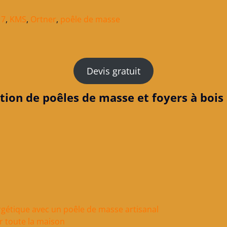
 7
,
KMS
,
Ortner
,
poêle de masse
Devis gratuit
tion de poêles de masse et foyers à bois
gétique avec un poêle de masse artisanal
r toute la maison