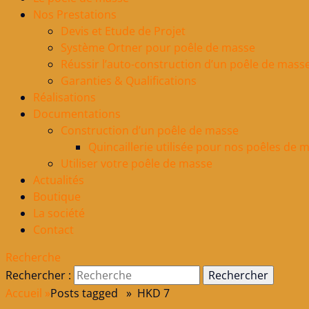
Nos Prestations
Devis et Etude de Projet
Système Ortner pour poêle de masse
Réussir l’auto-construction d’un poêle de mass
Garanties & Qualifications
Réalisations
Documentations
Construction d’un poêle de masse
Quincaillerie utilisée pour nos poêles de 
Utiliser votre poêle de masse
Actualités
Boutique
La société
Contact
Recherche
Rechercher :
Accueil
»
Posts tagged »
HKD 7