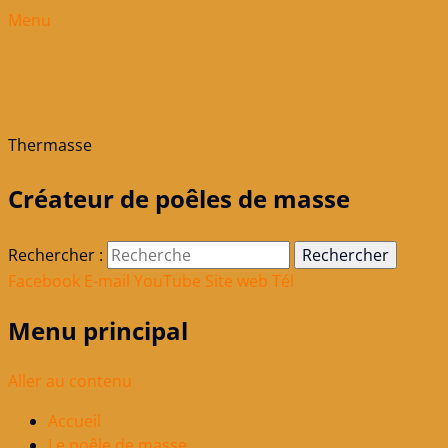
Menu
Thermasse
Créateur de poêles de masse
Rechercher :
Facebook
E-mail
YouTube
Site web
Tél
Menu principal
Aller au contenu
Accueil
Le poêle de masse