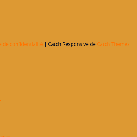
e de confidentialité
| Catch Responsive de
Catch Themes
e
masse